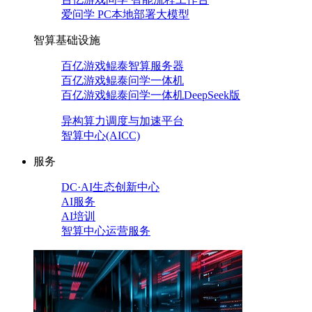
爱问学 PC本地部署大模型
智算基础设施
百亿游戏鲲泰智算服务器
百亿游戏鲲泰问学一体机
百亿游戏鲲泰问学一体机DeepSeek版
异构算力调度与加速平台
智算中心(AICC)
服务
DC·AI生态创新中心
AI服务
AI培训
智算中心运营服务