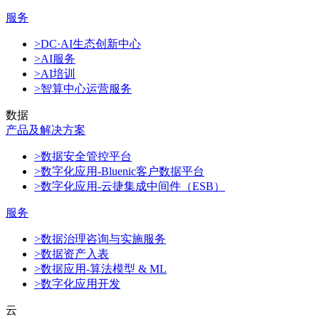
服务
>DC·AI生态创新中心
>AI服务
>AI培训
>智算中心运营服务
数据
产品及解决方案
>数据安全管控平台
>数字化应用-Bluenic客户数据平台
>数字化应用-云捷集成中间件（ESB）
服务
>数据治理咨询与实施服务
>数据资产入表
>数据应用-算法模型 & ML
>数字化应用开发
云