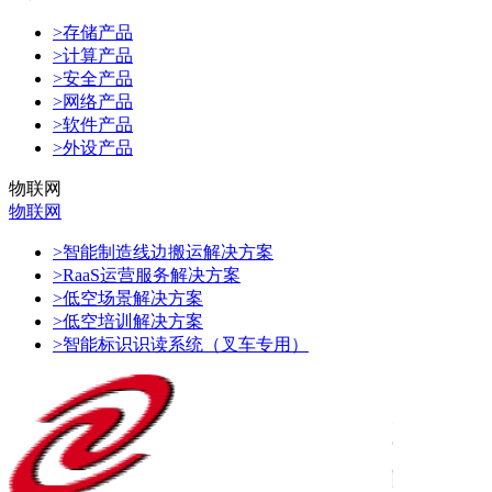
>存储产品
>计算产品
>安全产品
>网络产品
>软件产品
>外设产品
物联网
物联网
>智能制造线边搬运解决方案
>RaaS运营服务解决方案
>低空场景解决方案
>低空培训解决方案
>智能标识识读系统（叉车专用）