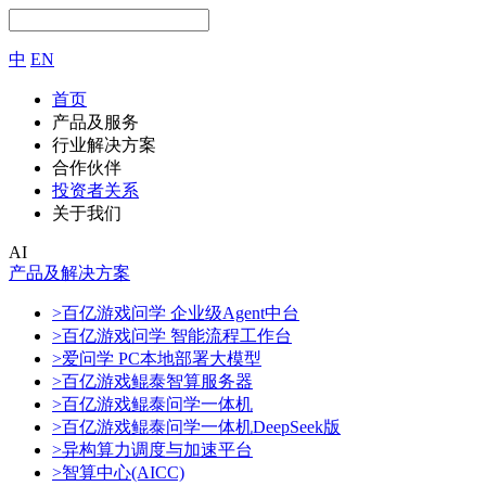
中
EN
首页
产品及服务
行业解决方案
合作伙伴
投资者关系
关于我们
AI
产品及解决方案
>百亿游戏问学 企业级Agent中台
>百亿游戏问学 智能流程工作台
>爱问学 PC本地部署大模型
>百亿游戏鲲泰智算服务器
>百亿游戏鲲泰问学一体机
>百亿游戏鲲泰问学一体机DeepSeek版
>异构算力调度与加速平台
>智算中心(AICC)